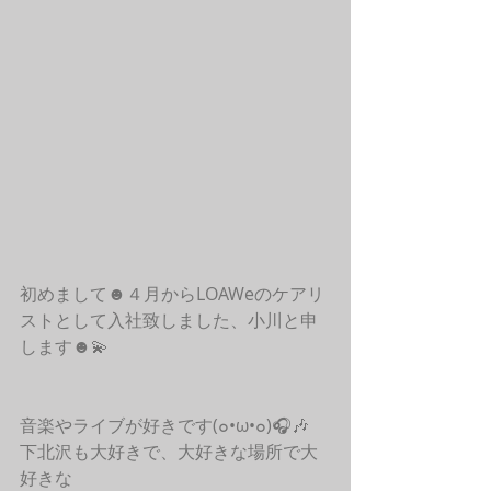
初めまして☻４月からLOAWeのケアリ
ストとして入社致しました、小川と申
します☻💫
音楽やライブが好きです(๐•ω•๐)🎧🎶
下北沢も大好きで、大好きな場所で大
好きな