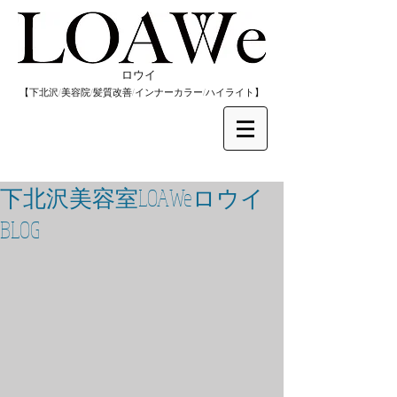
​ロウイ
​【下北沢/
美容院/髪質改善/インナーカラー/
​ハイライト】
下北沢美容室LOAWeロウイ
BLOG