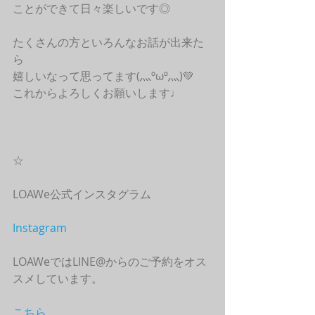
ことができて日々楽しいです◎
たくさんの方といろんなお話が出来た
ら
嬉しいなって思ってます(灬ºωº灬)💚
これからよろしくお願いします♩ 
☆
LOAWe公式インスタグラム
Instagram
LOAWeではLINE@からのご予約をオス
スメしています。
こちら