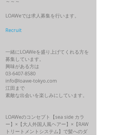
～～～
LOAWeでは求人募集を行います。
Recruit
一緒にLOAWeを盛り上げてくれる方を
募集しています。
興味がある方は
03-6407-8580
info@loawe-tokyo.com 
江田まで
素敵な出会いを楽しみにしています。
LOAWeのコンセプト【sea side カラ
ー】×【大人外国人風ヘアー】×【RAW
トリートメントシステム】で髪へのダ