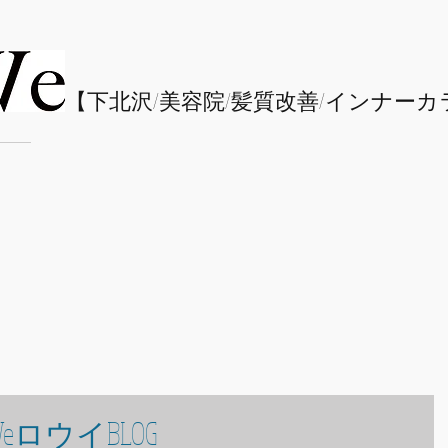
​【下北沢/
美容院/髪質改善/インナーカ
eロウイBLOG