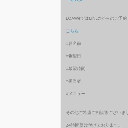
LOAWeではLINE@からのご
こちら
○お名前
○希望日
○希望時間
○担当者
○メニュー
その他ご希望ご相談等ございま
24時間受け付けております。