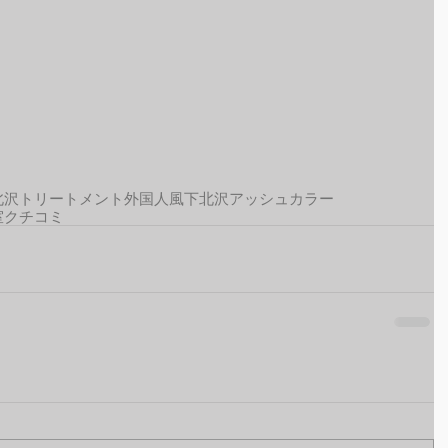
北沢トリートメント
外国人風
下北沢アッシュカラー
室クチコミ