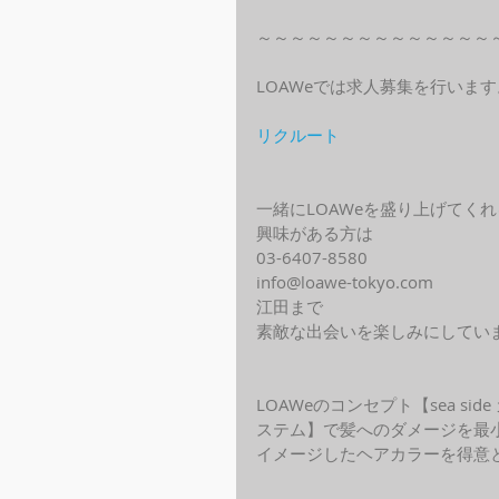
～～～～～～～～～～～～～～
LOAWeでは求人募集を行います
リクルート
一緒にLOAWeを盛り上げてく
興味がある方は
03-6407-8580
info@loawe-tokyo.com 
江田まで
素敵な出会いを楽しみにしてい
LOAWeのコンセプト【sea s
ステム】で髪へのダメージを最
イメージしたヘアカラーを得意と