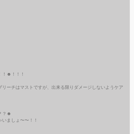
！！☻！！！
ブリーチはマストですが、出来る限りダメージしないようケア
？？☻
ゃいましょ〜〜！！