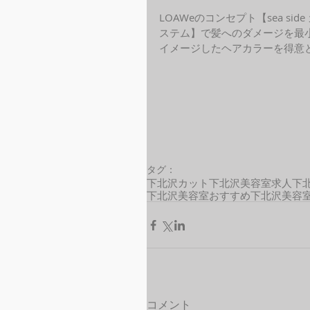
LOAWeのコンセプト【sea s
ステム】で髪へのダメージを最
イメージしたヘアカラーを得意と
タグ：
下北沢カット
下北沢美容室求人
下
下北沢美容室おすすめ
下北沢美容
コメント