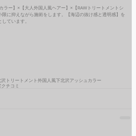
ide カラー】×【大人外国人風ヘアー】×【RAWトリートメントシ
小限に抑えながら施術をします。【海辺の抜け感と透明感】を
しています。 
北沢トリートメント
外国人風
下北沢アッシュカラー
室クチコミ