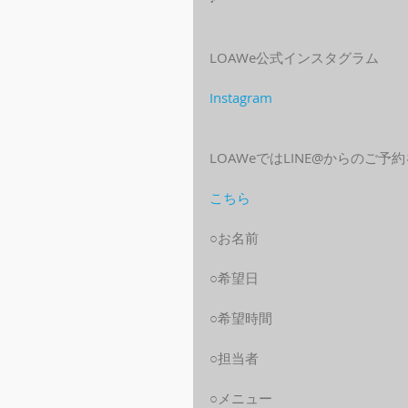
LOAWe公式インスタグラム
Instagram
LOAWeではLINE@からのご
こちら
○お名前
○希望日
○希望時間
○担当者
○メニュー