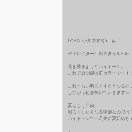
LOAWe小川です٩( 'ω' )و 
ディレクター江田スタイル✂︎💫
透き通るようなハイトーン。
これぞ透明感抜群カラーです！
これくらい明るくするとなると
しながら色を抜いていきます☆
夏ももう目前。
明るくしたくなる季節なのでは
ハイトーンで一足先に夏始めち
♪