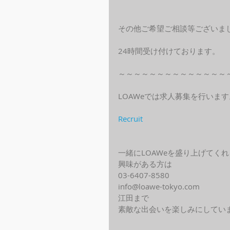
その他ご希望ご相談等ございま
24時間受け付けております。
～～～～～～～～～～～～～～
LOAWeでは求人募集を行います
Recruit
一緒にLOAWeを盛り上げてく
興味がある方は
03-6407-8580
info@loawe-tokyo.com 
江田まで
素敵な出会いを楽しみにしてい