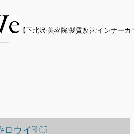
​【下北沢/
美容院/髪質改善/インナーカ
eロウイBLOG