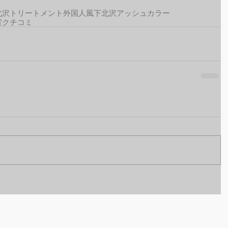
北沢トリートメント
外国人風
下北沢アッシュカラー
室クチコミ