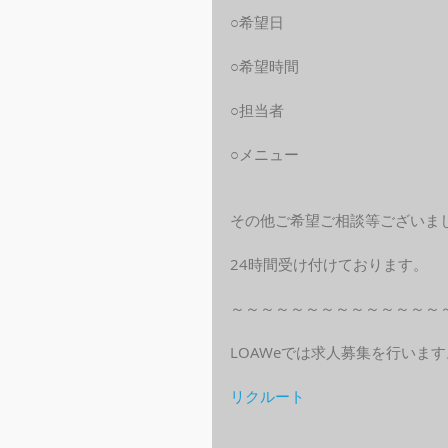
○希望日
○希望時間
○担当者
○メニュー
その他ご希望ご相談等ございま
24時間受け付けております。
～～～～～～～～～～～～～～
LOAWeでは求人募集を行います
リクルート