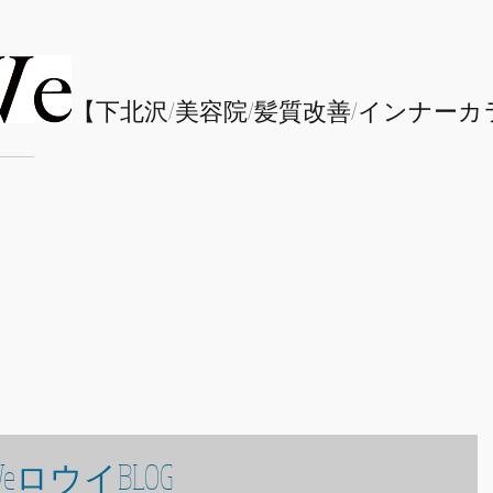
​【下北沢/
美容院/髪質改善/インナーカ
eロウイBLOG