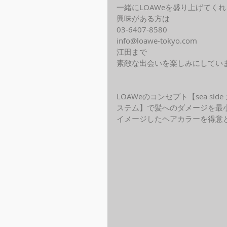
一緒にLOAWeを盛り上げてく
興味がある方は
03-6407-8580
info@loawe-tokyo.com 
江田まで
素敵な出会いを楽しみにしてい
LOAWeのコンセプト【sea s
ステム】で髪へのダメージを最
イメージしたヘアカラーを得意と