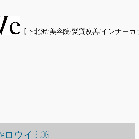
​【下北沢/
美容院/髪質改善/インナーカ
eロウイBLOG