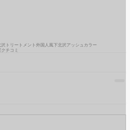
北沢トリートメント
外国人風
下北沢アッシュカラー
室クチコミ