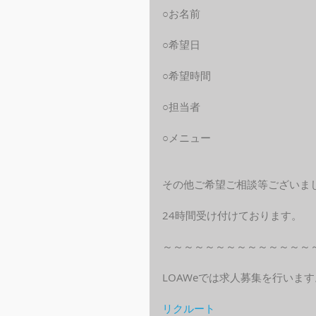
○お名前
○希望日
○希望時間
○担当者
○メニュー
その他ご希望ご相談等ございま
24時間受け付けております。
～～～～～～～～～～～～～～
LOAWeでは求人募集を行います
リクルート