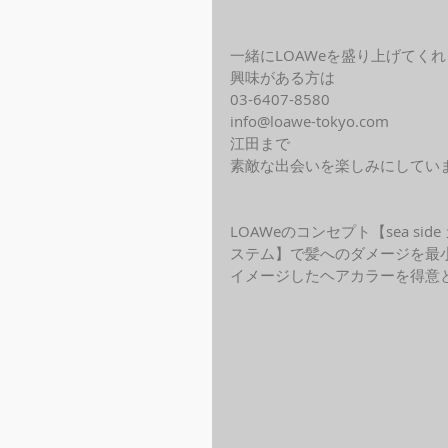
一緒にLOAWeを盛り上げてく
興味がある方は
03-6407-8580
info@loawe-tokyo.com 
江田まで
素敵な出会いを楽しみにしてい
LOAWeのコンセプト【sea s
ステム】で髪へのダメージを最
イメージしたヘアカラーを得意と