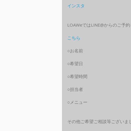
インスタ
LOAWeではLINE@からのご
こちら
○お名前
○希望日
○希望時間
○担当者
○メニュー
その他ご希望ご相談等ございま