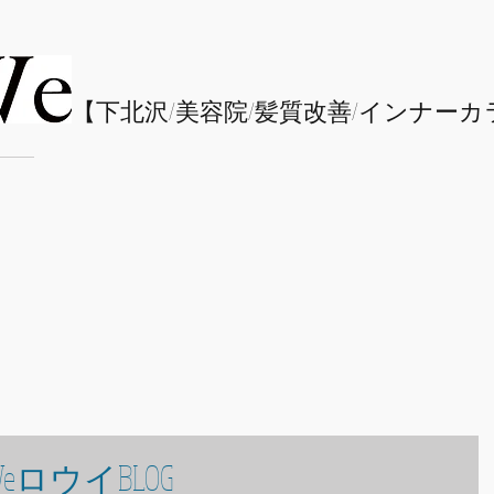
​【下北沢/
美容院/髪質改善/インナーカ
eロウイBLOG