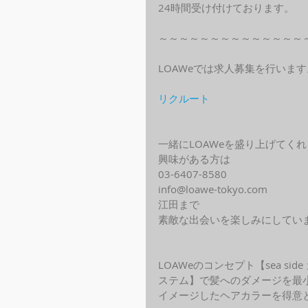
24時間受け付けております。
～～～～～～～～～～～～～～
LOAWeでは求人募集を行います
リクルート
一緒にLOAWeを盛り上げてく
興味がある方は
03-6407-8580
info@loawe-tokyo.com 
江田まで
素敵な出会いを楽しみにしてい
LOAWeのコンセプト【sea s
ステム】で髪へのダメージを最
イメージしたヘアカラーを得意と