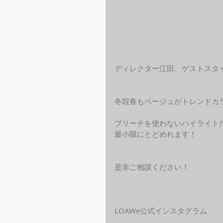
ディレクター江田、ゲストスタ
冬殻春もベージュがトレンドカ
ブリーチを使わないハイライト
最小限にとどめれます！
是非ご相談ください！
LOAWe公式インスタグラム