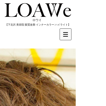
​ロウイ
​【下北沢/
美容院/髪質改善/インナーカラー/
​ハイライト】