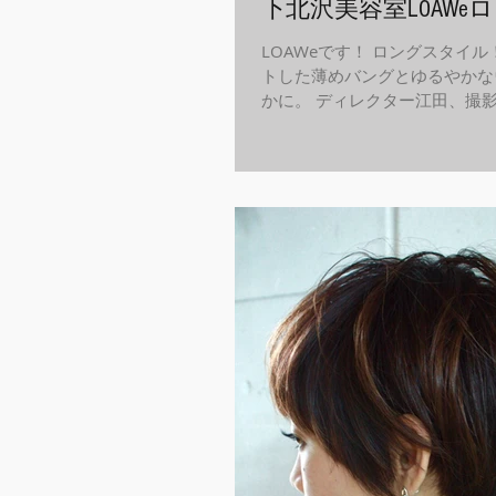
下北沢美容室LOAWeロ
LOAWeです！ ロングスタイル
トした薄めバングとゆるやかな
かに。 ディレクター江田、撮
年内あと少し、髪をキレイに整
ましょう！ LOAWe公式インスタグ
タ ...