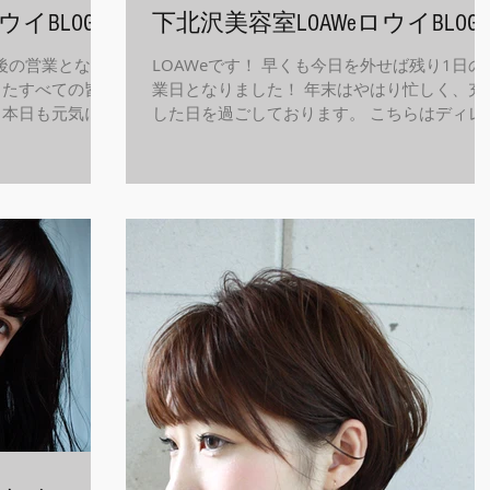
ウイBLOG
下北沢美容室LOAWeロウイBLOG
最後の営業となり
LOAWeです！ 早くも今日を外せば残り1日の
ったすべての皆さ
業日となりました！ 年末はやはり忙しく、充
 本日も元気に営
した日を過ごしております。 こちらはディレ
クター江田撮影、
ター江田、撮影スタイル！ 年内最後、キレイ
目を惹くカラーと
して年を越しましょう！ LOAWe公式インス
グラム インスタ ...