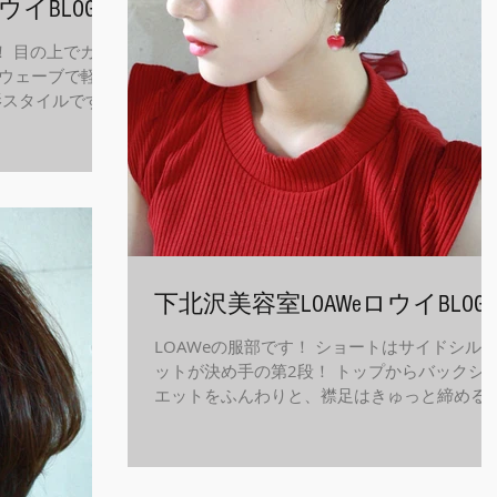
ウイBLOG
！ 目の上でカッ
ウェーブで軽や
影スタイルです！
えて新年を迎え
ラム インス
下北沢美容室LOAWeロウイBLOG
LOAWeの服部です！ ショートはサイドシル
ットが決め手の第2段！ トップからバックシ
エットをふんわりと、襟足はきゅっと締める
メリハリがついて、可愛いショートに！ 例え
耳かけで横から見たときにすっきり見えます
ピアスで雰囲気を変えてもいいですね。...