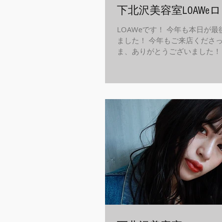
下北沢美容室LOAWeロ
LOAWeです！ 今年も本日が
ました！ 今年もご来店くださ
ま、ありがとうございました！
業致します。 こちらはディレ
ボブスタイル！ ハイトーンが
なっております！...