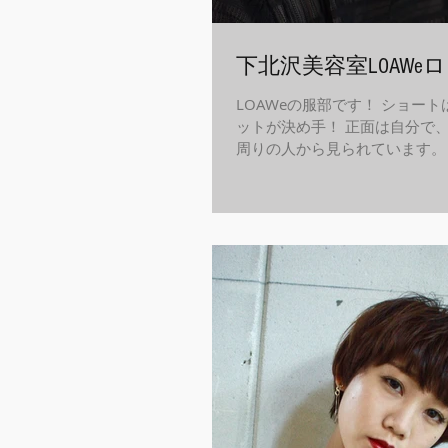
下北沢美容室LOAWeロ
LOAWeの服部です！ ショー
ットが決め手！ 正面は自分で
周りの人から見られています。
ト、特にショートスタイルは大
んな角度から見てキレイに作り
イメチェンしましょう！ LOA
グラム...