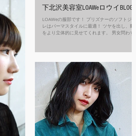
下北沢美容室LOAWeロウイBLOG
LOAWeの服部です！ プリズナーのソフトジ
レはパーマスタイルに最適！ ツヤを出し、動
をより立体的に見せてくれます。 男女問わず
えて、仕上がりが非常に軽くさらっとしてる
が特徴ですよ！ ご興味のある方はお声かけく
さい！ LOAWe公式イン