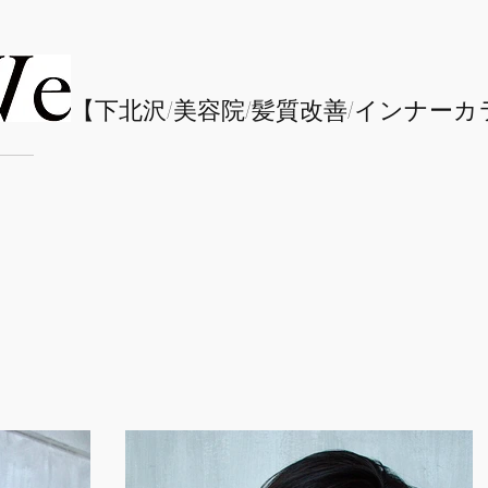
​【下北沢/
美容院/髪質改善/インナーカ