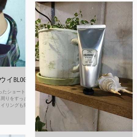
ウイBLOG
撮ったショートス
耳周りをすっきり
タイリングも簡単
ょう！ 年内あと
 LOAWe公式