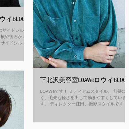
ウイBLOG
トはサイドシルエ
、横や後ろからは
 サイドシルエッ
事な要素。 いろ
ますよ！ 年内に
We公式インスタ
下北沢美容室LOAWeロウイBLOG
LOAWeです！ ミディアムスタイル。 前髪は
く、毛先も軽さを出して動きやすくしていま
す。 ディレクター江田、撮影スタイルです！
年内、冬スタイルにイメチェンを！ LOAWe
式インスタグラム インスタ LOAWeではLINE@
からのご予約をオススメしています。 ...