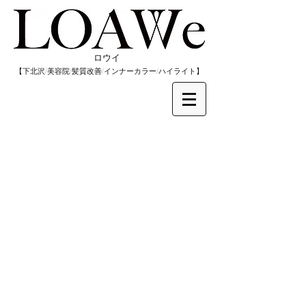
​ロウイ
​【下北沢/
美容院/髪質改善/インナーカラー/
​ハイライト】