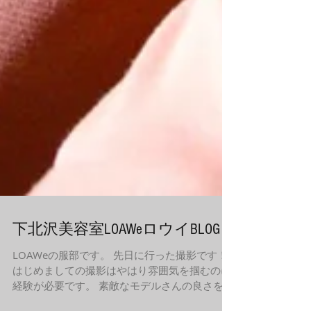
下北沢美容室LOAWeロウイBLOG