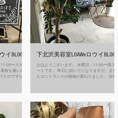
ウイBLOG
下北沢美容室LOAWeロウイBLOG
1:00〜スター
おはようございます。 水曜日、11:00〜雨ス
る看板を書いたの
ートです。 昨日に続いてになりますが、また
てたのですが、
たエントランスの植物が変わりました。 左側
ニューアルしま
ほう、カポックと言います↓ 毎日なにかしら
書き直してます
変わったことや出来事をブログにアップして
した。...
す。...