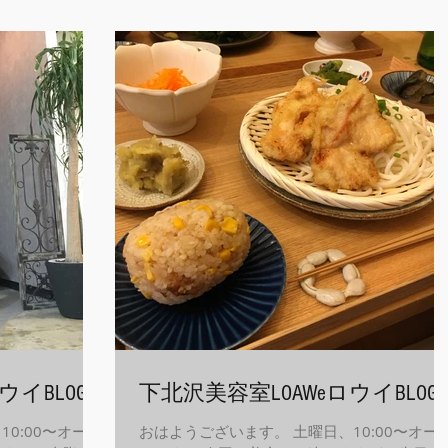
熱…など。...
つ、【moii】というのもあり、こちらはより
リート...
ウイBLOG
下北沢美容室LOAWeロウイBLOG
0:00〜オープ
おはようございます。 土曜日、10:00〜オー