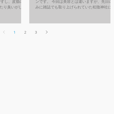
ですし、皮脂の分
ンです。 今回は美容とは違いますが、先日の
たり臭いがした
みに雑誌でも取り上げられていた松陰神社に
。 LOAWeで
る めぐる食堂 に行ってきました。 いろんな
しており、最近
のが食べれて小鉢は嬉しいですね。 食材もこ
ご予約でも人気の
わり料理も優しい、素敵なお店でした。...
1
2
3