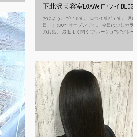
に限りがありまし
下北沢美容室LOAWeロウイBLOG
おはようございます。 ロウイ服部です。 月曜
日、11:00〜オープンです。 今日は少しカラ
のお話。 最近よく聞く“ブルージュ”や“グレー
ュ”。 これらは造語で要するに薬剤の配合で作
ります。 青味を強くしたり灰色味を濃くした
調合できます。...