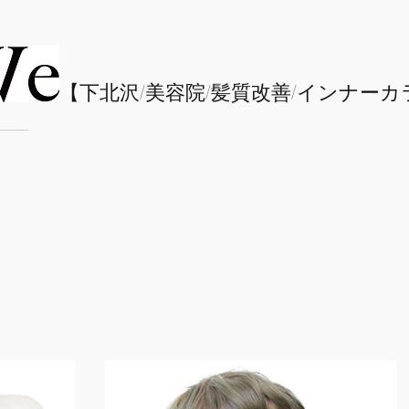
​【下北沢/
美容院/髪質改善/インナーカ