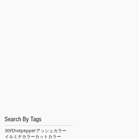
休
あ
も
だ
Search By Tags
30代
hotpepper
アッシュカラー
イルミナカラー
カット
カラー