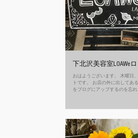
下北沢美容室LOAWeロ
おはようございます。 木曜日、1
トです。 お店の外に出してあ
をブログにアップするのを忘れ
この前雨に濡れちゃったのでリ
した。 2〜3ヶ月くらいでまた
が、今回のはヒゲとリップにしま