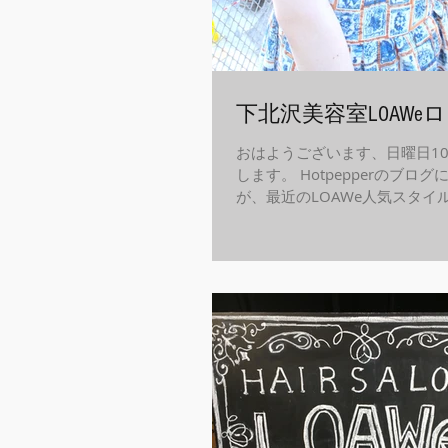
下北沢美容室LOAWeロ
おはようございます、日曜日10
します。 Hotpepperのブロ
が、最近のLOAWe人気スタイ
は… ダブルカラーが冴えるこち
るカラーが目を引きます。 そ
ルで…...