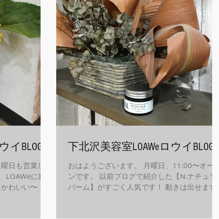
ウイBLOG
下北沢美容室LOAWeロウイBLOG
火曜日も営業して
おはようございます。 月曜日、11:00〜オー
 LOAWeに新
ンです。 以前ブログで紹介した【N.ナチュラ
かわいい〜 明
バーム】がすごく人気です！ 動きは出せます
別名:日輪草)
が、スタイリングしてるけどし過ぎてない自
調べたらすごくポ
な感じが好きです。 あとはこれに似たもうひ