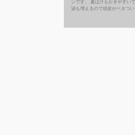
ンです。 夏は汗もかきやすい
泌も増えるので頭皮がベタつい
りと気になる方も多いと思います
はヘッドスパメニューをご用意
ではhotpepperやOZからの
高...