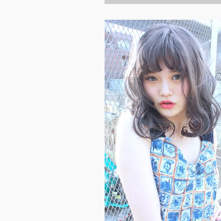
#oc110の2種類、それぞれ数
て3つず...