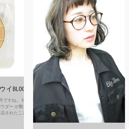
ウイBLOG
月ですね。 待望
ウダー が数量
来店されたことの
のご購入はお断
c100と