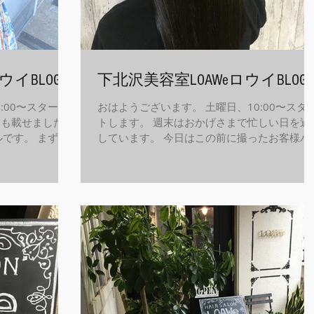
ウイBLOG
下北沢美容室LOAWeロウイBLOG
:00〜スタート
おはようございます。 土曜日、10:00〜スタ
グにも載せました
トします。 週末はおかげさまで忙しい日を過
ルです。 まず
しています。 今日はこの前に撮ったお客様バ
ら！ 透明感あ
クスタイルです。 赤味を抑えてクリアなブル
して最近のスタイ
を配合したネイビーカラーに【RAW】トリー
メントです。...