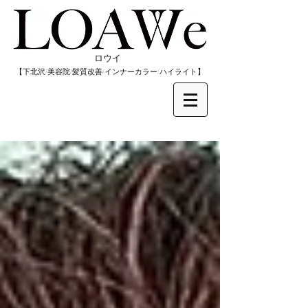
​ロウイ
​【下北沢/
美容院/髪質改善/インナーカラー/
​ハイライト】