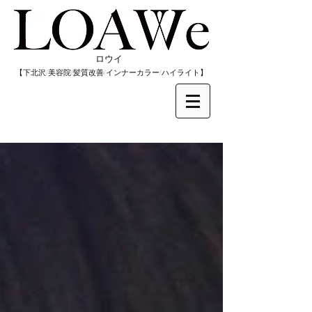
​ロウイ
​【下北沢/
美容院/髪質改善/インナーカラー/
​ハイライト】