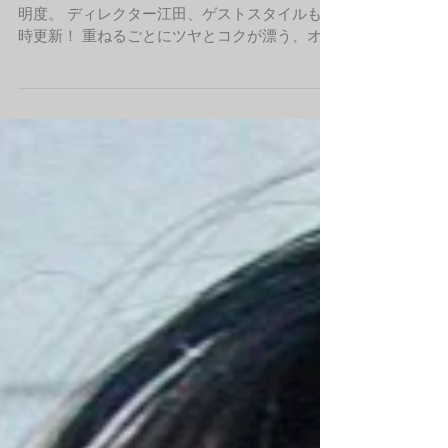
下北沢美容室LOAWeロウイBLOG
LOAWeです！ 【sea side】グレーアッシュの透
明度。 ディレクター江田、ゲストスタイルも随
時更新！ 重ねるごとにツヤとコクが漂う、オリ
ジナル配合のカラーで他人と差をつけましょ
う！ LOAWe公式インスタグラム インスタ ...