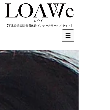
​ロウイ
​【下北沢/
美容院/髪質改善/インナーカラー/
​ハイライト】