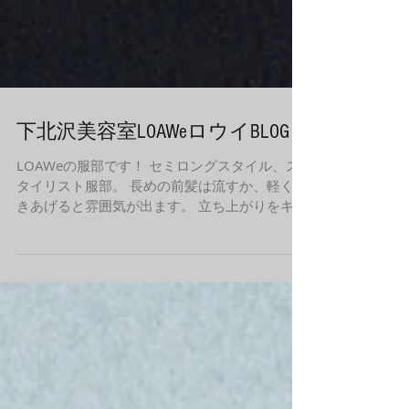
下北沢美容室LOAWeロウイBLOG
LOAWeの服部です！ セミロングスタイル、ス
タイリスト服部。 長めの前髪は流すか、軽くか
きあげると雰囲気が出ます。 立ち上がりをキー
プするには、スタイリング剤を使用するとまと
まりやすいですよ！ 巻き方や仕上げ方など、し
っかりレクチャー致します。 気軽にお声かけく
ださい！...