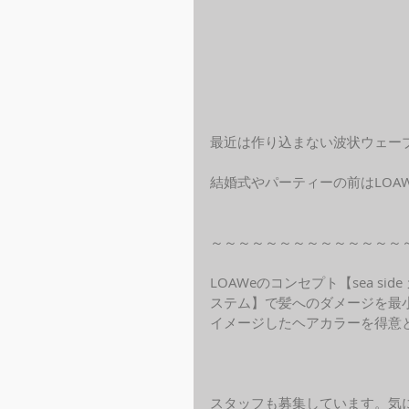
最近は作り込まない波状ウェー
結婚式やパーティーの前はLOA
～～～～～～～～～～～～～～
LOAWeのコンセプト【sea s
ステム】で髪へのダメージを最
イメージしたヘアカラーを得意
スタッフも募集しています。気