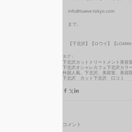
info@loawe-tokyo.com
まで。
【下北沢】【ロウイ】【LOAWe
タグ：
下北沢カット
トリートメント
美容
下北沢オシャレカフェ
下北沢カラ
外国人風、下北沢、美容室、美容院、
下北沢 カット
下北沢 口コミ
コメント