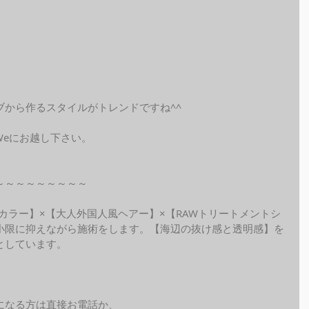
ブから作るスタイルがトレンドですね^^
Weにお越し下さい。
～～～～～～～～～
ide カラー】×【大人外国人風ヘアー】×【RAWトリートメントシ
小限に抑えながら施術をします。【海辺の抜け感と透明感】を
としています。
になる方は直接お電話か、