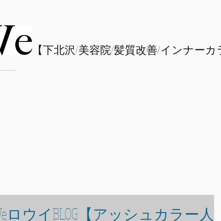
​【下北沢/
美容院/髪質改善/インナーカ
WeロウイBLOG【アッシュカラー人