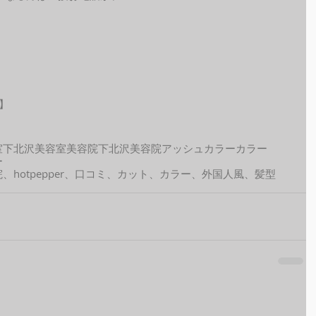
】
室
下北沢美容室
美容院
下北沢美容院
アッシュカラー
カラー
ー
hotpepper、口コミ、カット、カラー、外国人風、髪型