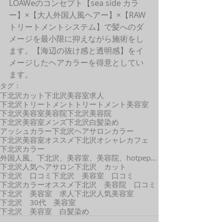
LOAWeのコンセプト【sea side カラ
ー】×【大人外国人風ヘアー】×【RAW
トリートメントシステム】で髪へのダ
メージを最小限に抑えながら施術をし
ます。【海辺の抜け感と透明感】をイ
メージしたヘアカラーを得意としてい
ます。
タグ：
下北沢カット
下北沢美容室求人
下北沢トリートメント
トリートメント
美容室
下北沢美容室
美容院
下北沢美容院
下北沢美容室メンズ
下北沢白髪染め
アッシュカラー
下北沢ヘアサロン
カラー
下北沢美容室オススメ
下北沢オシャレカフェ
下北沢カラー
外国人風、下北沢、美容室、美容院、hotpepper、口コミ、カット、カラー、外国人風、髪型
下北沢人気ヘアサロン
下北沢 カット
下北沢 口コミ
下北沢 美容室 口コミ
下北沢カラーオススメ
下北沢 美容院 口コミ
下北沢 美容室 求人
下北沢人気美容室
下北沢 30代 美容室
下北沢 美容室 白髪染め