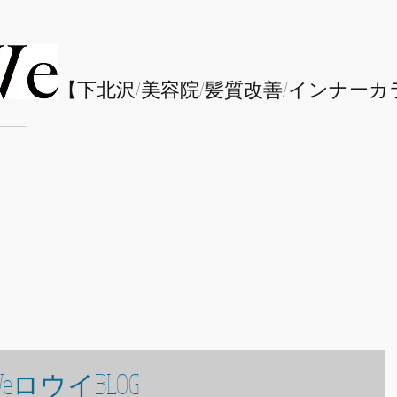
​【下北沢/
美容院/髪質改善/インナーカ
eロウイBLOG