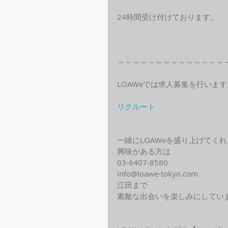
24時間受け付けております。
～～～～～～～～～～～～～～
LOAWeでは求人募集を行います
リクルート
一緒にLOAWeを盛り上げてく
興味がある方は
03-6407-8580
info@loawe-tokyo.com 
江田まで
素敵な出会いを楽しみにしてい