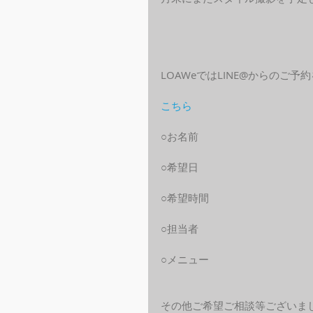
LOAWeではLINE@からのご
こちら
○お名前
○希望日
○希望時間
○担当者
○メニュー
その他ご希望ご相談等ございま