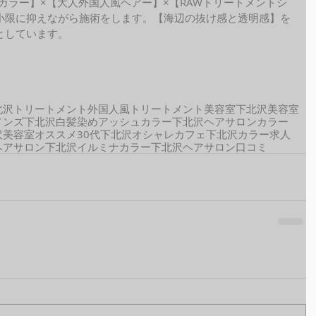
ide カラー】×【大人外国人風ヘアー】×【RAWトリートメントシ
小限に抑えながら施術をします。【海辺の抜け感と透明感】を
しています。 
北沢トリートメント
外国人風
トリートメント
美容室
下北沢美容室
メンズ
下北沢白髪染め
アッシュカラー
下北沢ヘアサロン
カラー
沢美容室オススメ
30代
下北沢オシャレカフェ
下北沢カラー
求人
ヘアサロン
下北沢イルミナカラー
下北沢ヘアサロン口コミ