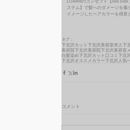
LOAWeのコンセプト【sea s
ステム】で髪へのダメージを最
イメージしたヘアカラーを得意と
タグ：
下北沢カット
下北沢美容室求人
下
美容院
下北沢美容院
下北沢美容室
白髪染め
下北沢
カット
口コミ
下北
下北沢オススメカラー
下北沢人気
コメント