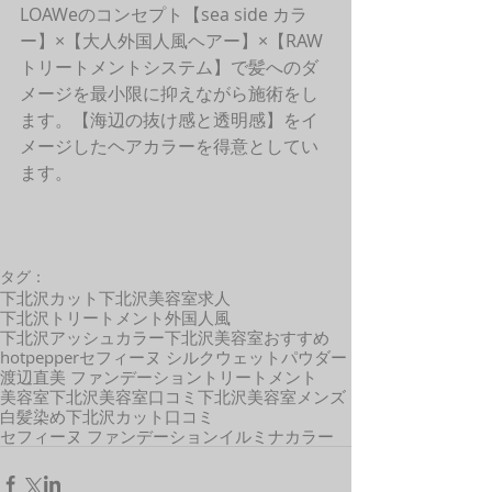
LOAWeのコンセプト【sea side カラ
ー】×【大人外国人風ヘアー】×【RAW
トリートメントシステム】で髪へのダ
メージを最小限に抑えながら施術をし
ます。【海辺の抜け感と透明感】をイ
メージしたヘアカラーを得意としてい
ます。 
タグ：
下北沢カット
下北沢美容室求人
下北沢トリートメント
外国人風
下北沢アッシュカラー
下北沢美容室おすすめ
hotpepper
セフィーヌ シルクウェットパウダー
渡辺直美 ファンデーション
トリートメント
美容室
下北沢美容室口コミ
下北沢美容室メンズ
白髪染め
下北沢
カット
口コミ
セフィーヌ ファンデーション
イルミナカラー