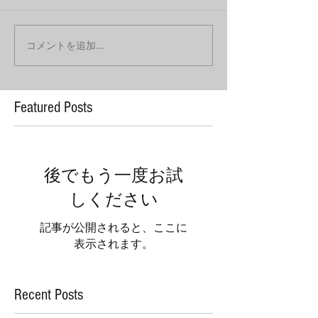
コメントを追加…
Featured Posts
後でもう一度お試
しください
記事が公開されると、ここに
表示されます。
Recent Posts