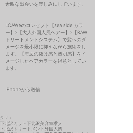
素敵な出会いを楽しみにしています。
LOAWeのコンセプト【sea side カラ
ー】×【大人外国人風ヘアー】×【RAW
トリートメントシステム】で髪へのダ
メージを最小限に抑えながら施術をし
ます。【海辺の抜け感と透明感】をイ
メージしたヘアカラーを得意としてい
ます。
iPhoneから送信 
タグ：
下北沢カット
下北沢美容室求人
下北沢トリートメント
外国人風