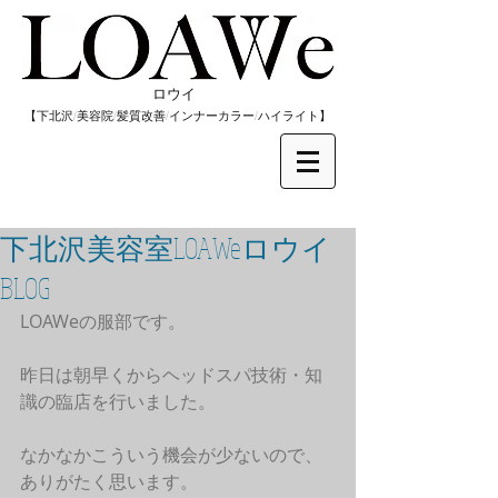
​ロウイ
​【下北沢/
美容院/髪質改善/インナーカラー/
​ハイライト】
下北沢美容室LOAWeロウイ
BLOG
LOAWeの服部です。
昨日は朝早くからヘッドスパ技術・知
識の臨店を行いました。
なかなかこういう機会が少ないので、
ありがたく思います。