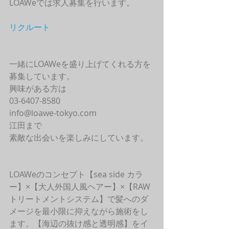
LOAWeでは求人募集を行います。
リクルート
一緒にLOAWeを盛り上げてくれる方を
募集しています。
興味がある方は
03-6407-8580
info@loawe-tokyo.com 
江田まで
素敵な出会いを楽しみにしています。
LOAWeのコンセプト【sea side カラ
ー】×【大人外国人風ヘアー】×【RAW
トリートメントシステム】で髪へのダ
メージを最小限に抑えながら施術をし
ます。【海辺の抜け感と透明感】をイ