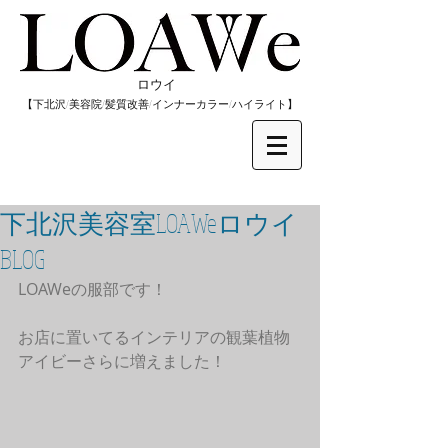
​ロウイ
​【下北沢/
美容院/髪質改善/インナーカラー/
​ハイライト】
下北沢美容室LOAWeロウイ
BLOG
LOAWeの服部です！
お店に置いてるインテリアの観葉植物
アイビーさらに増えました！