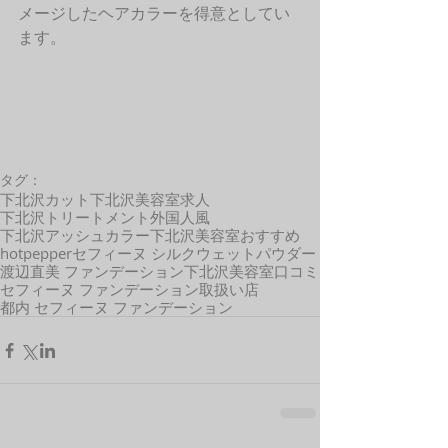
メージしたヘアカラーを得意としてい
ます。
タグ：
下北沢カット
下北沢美容室求人
下北沢トリートメント
外国人風
下北沢アッシュカラー
下北沢美容室おすすめ
hotpepper
セフィーヌ シルクウェットパウダー
渡辺直美 ファンデーション
下北沢美容室口コミ
セフィーヌ ファンデーション取扱い店
都内 セフィーヌ ファンデーション