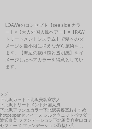
LOAWeのコンセプト【sea side カラ
ー】×【大人外国人風ヘアー】×【RAW
トリートメントシステム】で髪へのダ
メージを最小限に抑えながら施術をし
ます。【海辺の抜け感と透明感】をイ
メージしたヘアカラーを得意としてい
ます。 
タグ：
下北沢カット
下北沢美容室求人
下北沢トリートメント
外国人風
下北沢アッシュカラー
下北沢美容室おすすめ
hotpepper
セフィーヌ シルクウェットパウダー
渡辺直美 ファンデーション
下北沢美容室口コミ
セフィーヌ ファンデーション取扱い店