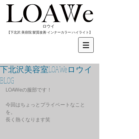
​ロウイ
​【下北沢/
美容院/髪質改善/インナーカラー/
​ハイライト】
下北沢美容室LOAWeロウイ
BLOG
LOAWeの服部です！
今回はちょっとプライベートなこと
を。
長く熱くなります笑