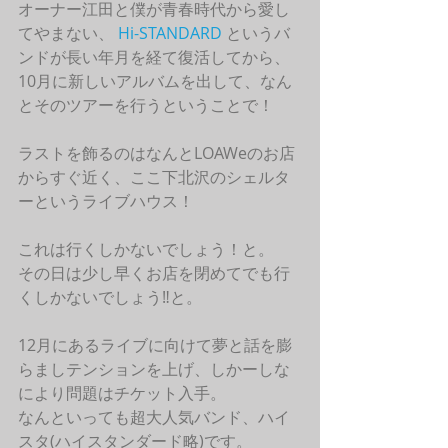
オーナー江田と僕が青春時代から愛し
てやまない、 
Hi-STANDARD
 というバ
ンドが長い年月を経て復活してから、
10月に新しいアルバムを出して、なん
とそのツアーを行うということで！ 
ラストを飾るのはなんとLOAWeのお店
からすぐ近く、ここ下北沢のシェルタ
ーというライブハウス！
これは行くしかないでしょう！と。
その日は少し早くお店を閉めてでも行
くしかないでしょう‼︎と。
12月にあるライブに向けて夢と話を膨
らましテンションを上げ、しかーしな
により問題はチケット入手。
なんといっても超大人気バンド、ハイ
スタ(ハイスタンダード略)です。