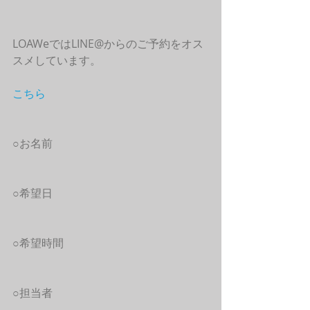
LOAWeではLINE@からのご予約をオス
スメしています。
こちら
○お名前
○希望日
○希望時間
○担当者