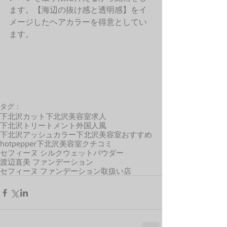
ます。【海辺の抜け感と透明感】をイ
メージしたヘアカラーを得意としてい
ます。
タグ：
下北沢カット
下北沢美容室求人
下北沢トリートメント
外国人風
下北沢アッシュカラー
下北沢美容室おすすめ
hotpepper
下北沢美容室クチコミ
セフィーヌ シルクウェットパウダー
渡辺直美 ファンデーション
セフィーヌ ファンデーション取扱い店