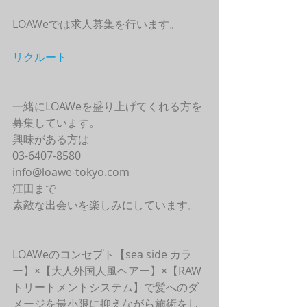
LOAWeでは求人募集を行います。
リクルート
一緒にLOAWeを盛り上げてくれる方を
募集しています。
興味がある方は
03-6407-8580
info@loawe-tokyo.com 
江田まで
素敵な出会いを楽しみにしています。
LOAWeのコンセプト【sea side カラ
ー】×【大人外国人風ヘアー】×【RAW
トリートメントシステム】で髪へのダ
メージを最小限に抑えながら施術をし