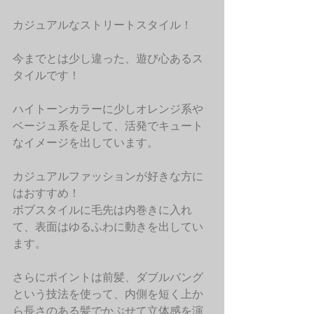
カジュアルなストリートスタイル！
今までとは少し違った、遊び心あるス
タイルです！
ハイトーンカラーに少しオレンジ系や
ベージュ系を足して、活発でキュート
なイメージを出しています。
カジュアルファッションが好きな方に
はおすすめ！
ボブスタイルに毛先は内巻きに入れ
て、表面はゆるふわに動きを出してい
ます。
さらにポイントは前髪、ダブルバング
という技法を使って、内側を短く上か
ら長さのある髪でかぶせて立体感を演