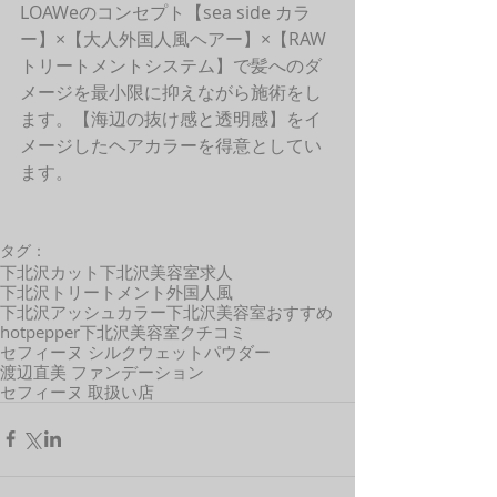
LOAWeのコンセプト【sea side カラ
ー】×【大人外国人風ヘアー】×【RAW
トリートメントシステム】で髪へのダ
メージを最小限に抑えながら施術をし
ます。【海辺の抜け感と透明感】をイ
メージしたヘアカラーを得意としてい
ます。 
タグ：
下北沢カット
下北沢美容室求人
下北沢トリートメント
外国人風
下北沢アッシュカラー
下北沢美容室おすすめ
hotpepper
下北沢美容室クチコミ
セフィーヌ シルクウェットパウダー
渡辺直美 ファンデーション
セフィーヌ 取扱い店