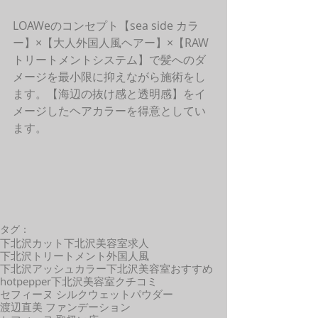
LOAWeのコンセプト【sea side カラ
ー】×【大人外国人風ヘアー】×【RAW
トリートメントシステム】で髪へのダ
メージを最小限に抑えながら施術をし
ます。【海辺の抜け感と透明感】をイ
メージしたヘアカラーを得意としてい
ます。
タグ：
下北沢カット
下北沢美容室求人
下北沢トリートメント
外国人風
下北沢アッシュカラー
下北沢美容室おすすめ
hotpepper
下北沢美容室クチコミ
セフィーヌ シルクウェットパウダー
渡辺直美 ファンデーション