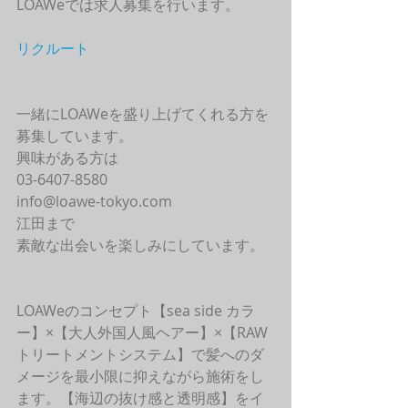
LOAWeでは求人募集を行います。
リクルート
一緒にLOAWeを盛り上げてくれる方を
募集しています。
興味がある方は
03-6407-8580
info@loawe-tokyo.com 
江田まで
素敵な出会いを楽しみにしています。
LOAWeのコンセプト【sea side カラ
ー】×【大人外国人風ヘアー】×【RAW
トリートメントシステム】で髪へのダ
メージを最小限に抑えながら施術をし
ます。【海辺の抜け感と透明感】をイ