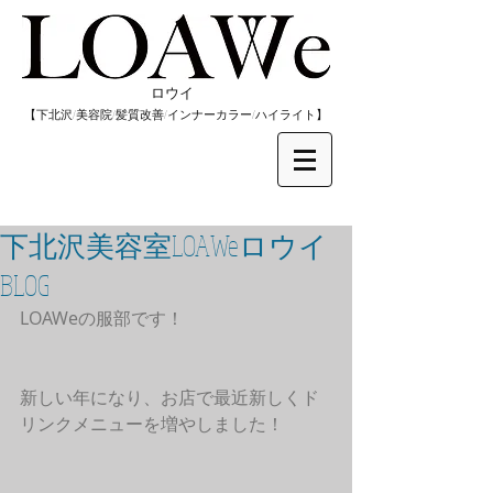
​ロウイ
​【下北沢/
美容院/髪質改善/インナーカラー/
​ハイライト】
下北沢美容室LOAWeロウイ
BLOG
LOAWeの服部です！
新しい年になり、お店で最近新しくド
リンクメニューを増やしました！