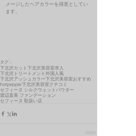
メージしたヘアカラーを得意としてい
ます。
タグ：
下北沢カット
下北沢美容室求人
下北沢トリートメント
外国人風
下北沢アッシュカラー
下北沢美容室おすすめ
hotpepper
下北沢美容室クチコミ
セフィーヌ シルクウェットパウダー
渡辺直美 ファンデーション
セフィーヌ 取扱い店