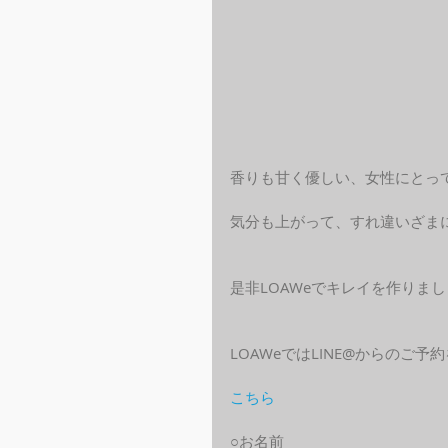
香りも甘く優しい、女性にとっ
気分も上がって、すれ違いざま
是非LOAWeでキレイを作りま
LOAWeではLINE@からのご
こちら
○お名前