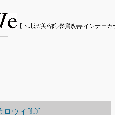
​【下北沢/
美容院/髪質改善/インナーカ
eロウイBLOG