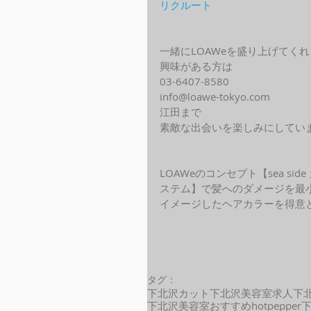
リクルート
一緒にLOAWeを盛り上げてく
興味がある方は
03-6407-8580
info@loawe-tokyo.com 
江田まで
素敵な出会いを楽しみにしてい
LOAWeのコンセプト【sea s
ステム】で髪へのダメージを最
イメージしたヘアカラーを得意
タグ：
下北沢カット
下北沢美容室求人
下
下北沢美容室おすすめ
hotpepper