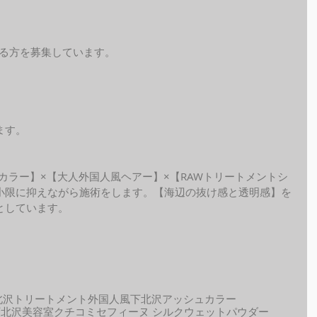
れる方を募集しています。
ます。
ide カラー】×【大人外国人風ヘアー】×【RAWトリートメントシ
小限に抑えながら施術をします。【海辺の抜け感と透明感】を
としています。
北沢トリートメント
外国人風
下北沢アッシュカラー
下北沢美容室クチコミ
セフィーヌ シルクウェットパウダー