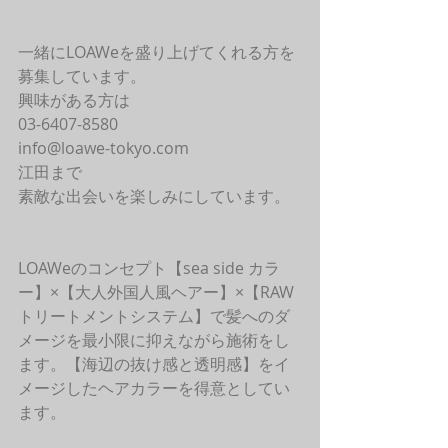
一緒にLOAWeを盛り上げてくれる方を
募集しています。
興味がある方は
03-6407-8580
info@loawe-tokyo.com 
江田まで
素敵な出会いを楽しみにしています。
LOAWeのコンセプト【sea side カラ
ー】×【大人外国人風ヘアー】×【RAW
トリートメントシステム】で髪へのダ
メージを最小限に抑えながら施術をし
ます。【海辺の抜け感と透明感】をイ
メージしたヘアカラーを得意としてい
ます。 