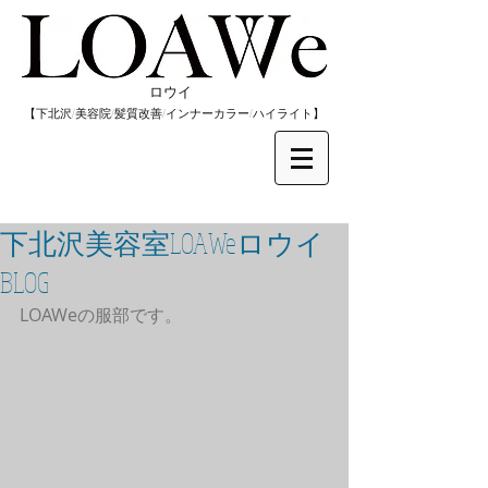
​ロウイ
​【下北沢/
美容院/髪質改善/インナーカラー/
​ハイライト】
下北沢美容室LOAWeロウイ
BLOG
LOAWeの服部です。