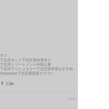
タグ：
下北沢カット
下北沢美容室求人
下北沢トリートメント
外国人風
下北沢アッシュカラー
下北沢美容室おすすめ
hotpepper
下北沢美容室クチコミ