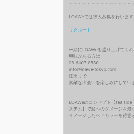
～～～～～～～～～～～～～～
LOAWeでは求人募集を行います
リクルート
一緒にLOAWeを盛り上げてく
興味がある方は
03-6407-8580
info@loawe-tokyo.com 
江田まで
素敵な出会いを楽しみにしてい
LOAWeのコンセプト【sea s
ステム】で髪へのダメージを最
イメージしたヘアカラーを得意と