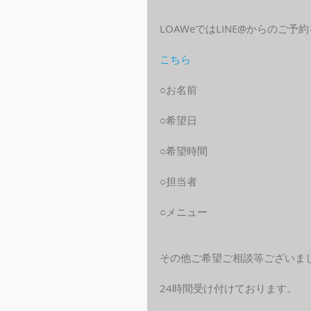
LOAWeではLINE@からのご
こちら
○お名前
○希望日
○希望時間
○担当者
○メニュー
その他ご希望ご相談等ございま
24時間受け付けております。