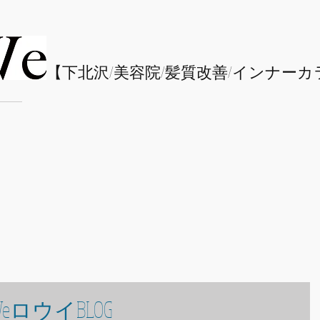
​【下北沢/
美容院/髪質改善/インナーカ
eロウイBLOG