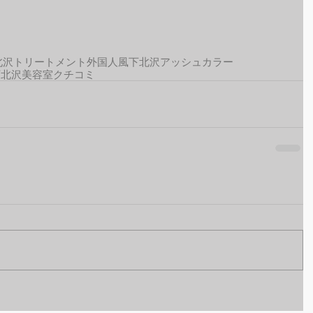
北沢トリートメント
外国人風
下北沢アッシュカラー
下北沢美容室クチコミ