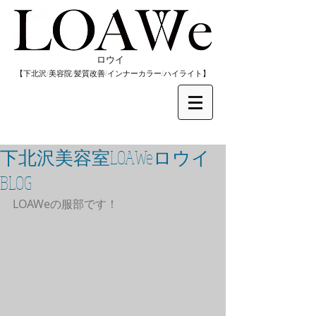
​ロウイ
​【下北沢/
美容院/髪質改善/インナーカラー/
​ハイライト】
下北沢美容室LOAWeロウイ
BLOG
LOAWeの服部です！