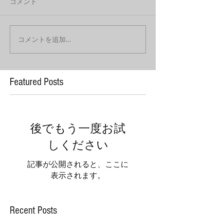
コメント
コメントを追加…
Featured Posts
後でもう一度お試
しください
記事が公開されると、ここに
表示されます。
Recent Posts