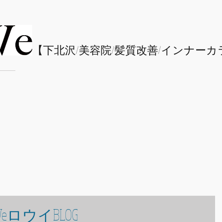
​【下北沢/
美容院/髪質改善/インナーカ
eロウイBLOG