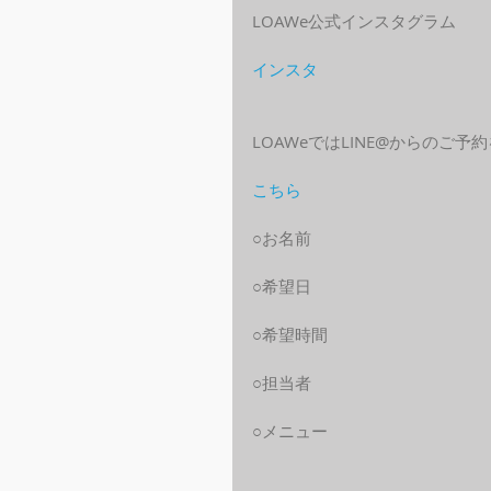
LOAWe公式インスタグラム
インスタ
LOAWeではLINE@からのご
こちら
○お名前
○希望日
○希望時間
○担当者
○メニュー