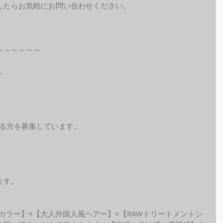
したらお気軽にお問い合わせください。
～～～～～～
。
れる方を募集しています。
ます。
ide カラー】×【大人外国人風ヘアー】×【RAWトリートメントシ