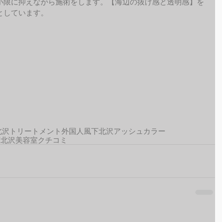
小限に抑えながら施術をします。【海辺の抜け感と透明感】を
しています。 
北沢トリートメント
外国人風
下北沢アッシュカラー
下北沢美容室クチコミ