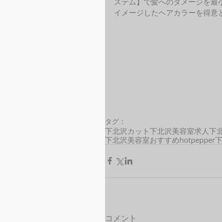
ステム】で髪へのダメージを最
イメージしたヘアカラーを得意と
タグ：
下北沢カット
下北沢美容室求人
下
下北沢美容室おすすめ
hotpepper
コメント