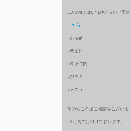
LOAWeではLINE@からのご
こちら
○お名前
○希望日
○希望時間
○担当者
○メニュー
その他ご希望ご相談等ございま
24時間受け付けております。