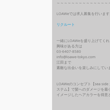
～～～～～～～～～～～～～～
LOAWeでは求人募集を行います
リクルート
一緒にLOAWeを盛り上げてく
興味がある方は
03-6407-8580
info@loawe-tokyo.com 
江田まで
素敵な出会いを楽しみにしてい
LOAWeのコンセプト【sea s
ステム】で髪へのダメージを最
イメージしたヘアカラーを得意と