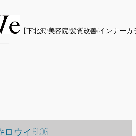
​【下北沢/
美容院/髪質改善/インナーカ
eロウイBLOG