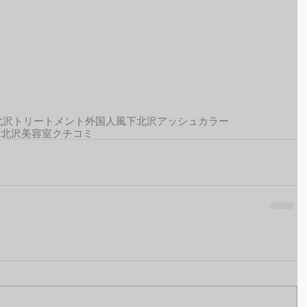
北沢トリートメント
外国人風
下北沢アッシュカラー
下北沢美容室クチコミ