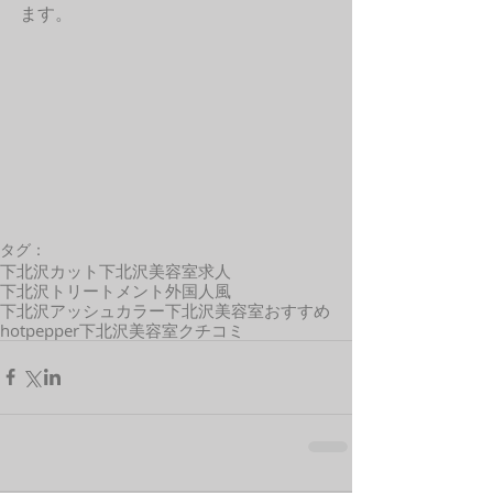
ます。 
タグ：
下北沢カット
下北沢美容室求人
下北沢トリートメント
外国人風
下北沢アッシュカラー
下北沢美容室おすすめ
hotpepper
下北沢美容室クチコミ