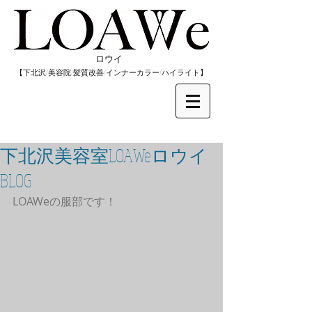
​ロウイ
​【下北沢/
美容院/髪質改善/インナーカラー/
​ハイライト】
下北沢美容室LOAWeロウイ
BLOG
LOAWeの服部です！