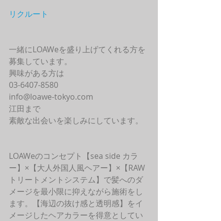
リクルート
一緒にLOAWeを盛り上げてくれる方を
募集しています。
興味がある方は
03-6407-8580
info@loawe-tokyo.com 
江田まで
素敵な出会いを楽しみにしています。
LOAWeのコンセプト【sea side カラ
ー】×【大人外国人風ヘアー】×【RAW
トリートメントシステム】で髪へのダ
メージを最小限に抑えながら施術をし
ます。【海辺の抜け感と透明感】をイ
メージしたヘアカラーを得意としてい