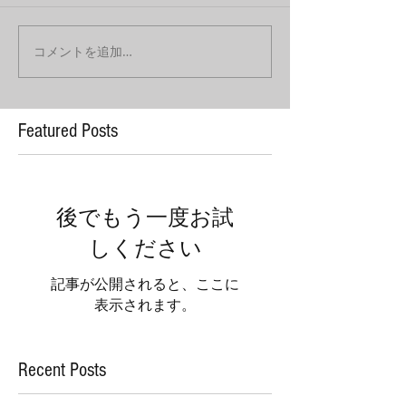
コメントを追加…
Featured Posts
後でもう一度お試
しください
記事が公開されると、ここに
表示されます。
Recent Posts