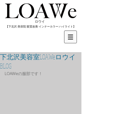
​ロウイ
​【下北沢/
美容院/髪質改善/インナーカラー/
​ハイライト】
下北沢美容室LOAWeロウイ
BLOG
LOAWeの服部です！