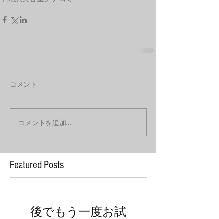
コメント
コメントを追加…
Featured Posts
後でもう一度お試