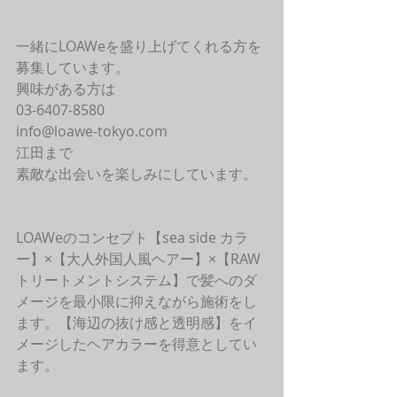
一緒にLOAWeを盛り上げてくれる方を
募集しています。
興味がある方は
03-6407-8580
info@loawe-tokyo.com 
江田まで
素敵な出会いを楽しみにしています。
LOAWeのコンセプト【sea side カラ
ー】×【大人外国人風ヘアー】×【RAW
トリートメントシステム】で髪へのダ
メージを最小限に抑えながら施術をし
ます。【海辺の抜け感と透明感】をイ
メージしたヘアカラーを得意としてい
ます。 