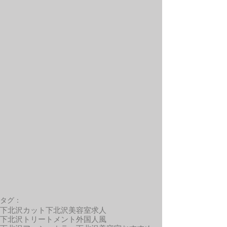
タグ：
下北沢カット
下北沢美容室求人
下北沢トリートメント
外国人風