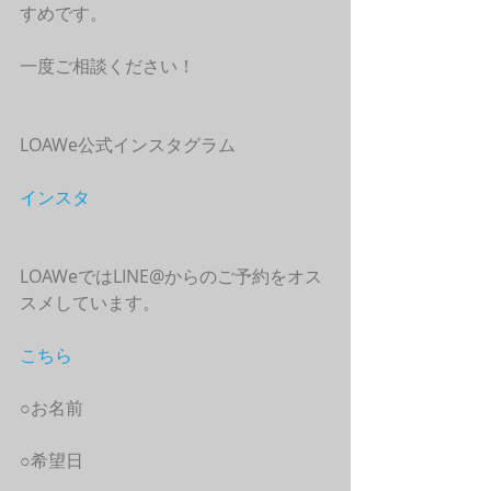
すめです。
一度ご相談ください！
LOAWe公式インスタグラム
インスタ
LOAWeではLINE@からのご予約をオス
スメしています。
こちら
○お名前
○希望日