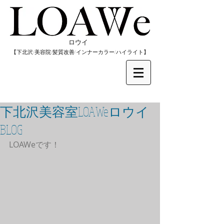
​ロウイ
​【下北沢/
美容院/髪質改善/インナーカラー/
​ハイライト】
下北沢美容室LOAWeロウイ
BLOG
LOAWeです！