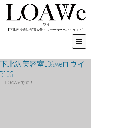
​ロウイ
​【下北沢/
美容院/髪質改善/インナーカラー/
​ハイライト】
下北沢美容室LOAWeロウイ
BLOG
LOAWeです！