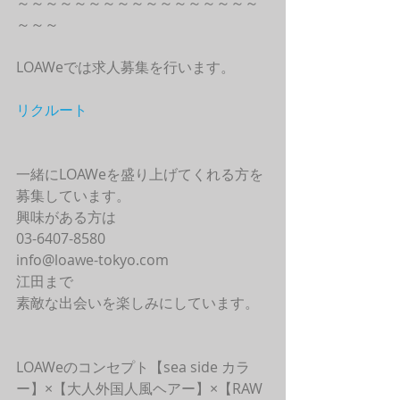
～～～～～～～～～～～～～～～～～
～～～
LOAWeでは求人募集を行います。
リクルート
一緒にLOAWeを盛り上げてくれる方を
募集しています。
興味がある方は
03-6407-8580
info@loawe-tokyo.com 
江田まで
素敵な出会いを楽しみにしています。
LOAWeのコンセプト【sea side カラ
ー】×【大人外国人風ヘアー】×【RAW