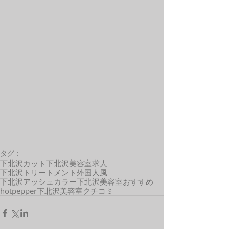
タグ：
下北沢カット
下北沢美容室求人
下北沢トリートメント
外国人風
下北沢アッシュカラー
下北沢美容室おすすめ
hotpepper
下北沢美容室クチコミ