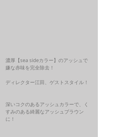
濃厚【sea sideカラー】のアッシュで
嫌な赤味を完全除去！
ディレクター江田、ゲストスタイル！
深いコクのあるアッシュカラーで、く
すみのある綺麗なアッシュブラウン
に！