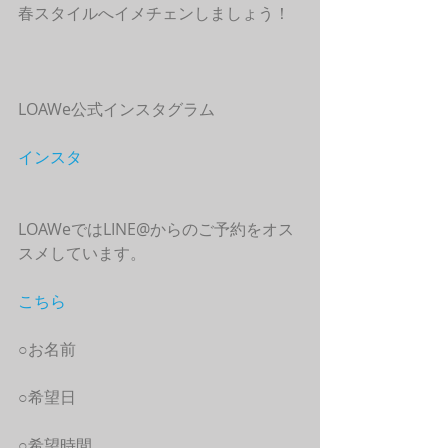
春スタイルへイメチェンしましょう！
LOAWe公式インスタグラム
インスタ
LOAWeではLINE@からのご予約をオス
スメしています。
こちら
○お名前
○希望日
○希望時間