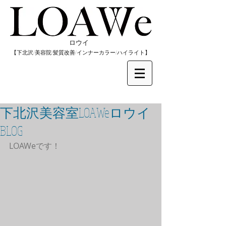
​ロウイ
​【下北沢/
美容院/髪質改善/インナーカラー/
​ハイライト】
下北沢美容室LOAWeロウイ
BLOG
LOAWeです！