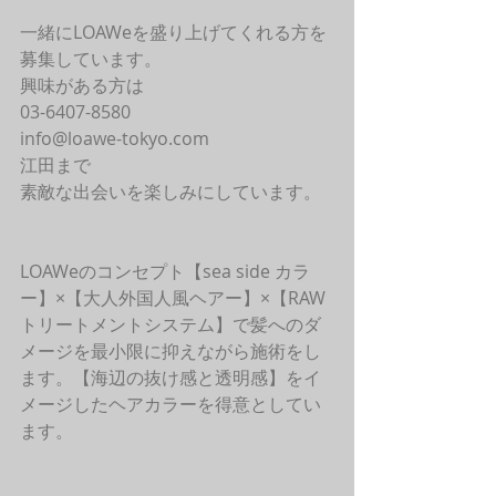
一緒にLOAWeを盛り上げてくれる方を
募集しています。
興味がある方は
03-6407-8580
info@loawe-tokyo.com 
江田まで
素敵な出会いを楽しみにしています。
LOAWeのコンセプト【sea side カラ
ー】×【大人外国人風ヘアー】×【RAW
トリートメントシステム】で髪へのダ
メージを最小限に抑えながら施術をし
ます。【海辺の抜け感と透明感】をイ
メージしたヘアカラーを得意としてい
ます。 