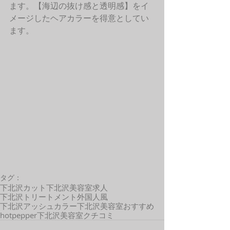
ます。【海辺の抜け感と透明感】をイ
メージしたヘアカラーを得意としてい
ます。 
タグ：
下北沢カット
下北沢美容室求人
下北沢トリートメント
外国人風
下北沢アッシュカラー
下北沢美容室おすすめ
hotpepper
下北沢美容室クチコミ