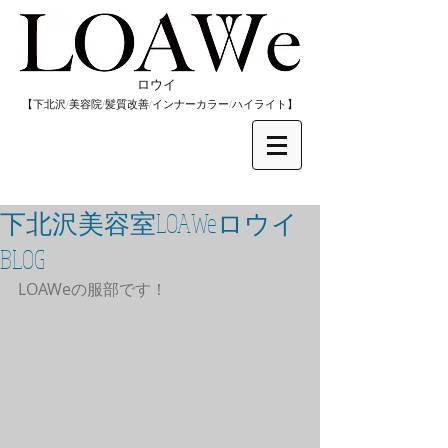
​ロウイ
​【下北沢/
美容院/髪質改善/インナーカラー/
​ハイライト】
下北沢美容室LOAWeロウイ
BLOG
LOAWeの服部です！