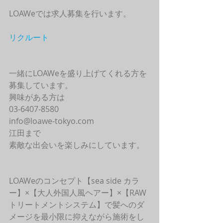
LOAWeでは求人募集を行います。
リクルート
一緒にLOAWeを盛り上げてくれる方を
募集しています。
興味がある方は
03-6407-8580
info@loawe-tokyo.com 
江田まで
素敵な出会いを楽しみにしています。
LOAWeのコンセプト【sea side カラ
ー】×【大人外国人風ヘアー】×【RAW
トリートメントシステム】で髪へのダ
メージを最小限に抑えながら施術をし