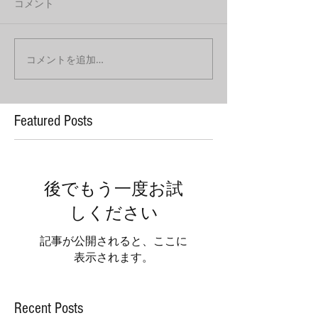
コメント
コメントを追加…
Featured Posts
後でもう一度お試
しください
記事が公開されると、ここに
表示されます。
Recent Posts