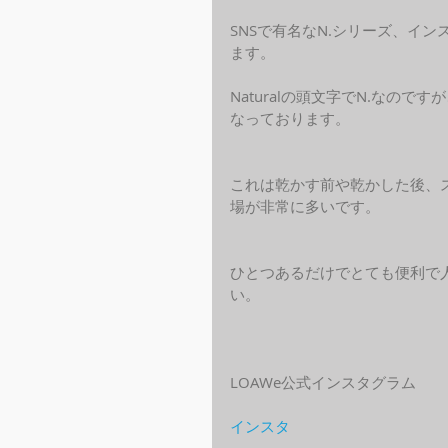
SNSで有名なN.シリーズ、イ
ます。
Naturalの頭文字でN.なの
なっております。
これは乾かす前や乾かした後、
場が非常に多いです。
ひとつあるだけでとても便利で
い。
LOAWe公式インスタグラム
インスタ