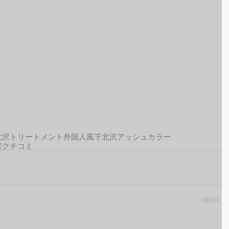
北沢トリートメント
外国人風
下北沢アッシュカラー
室クチコミ