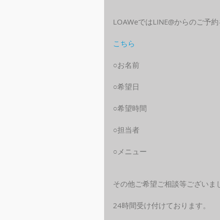
LOAWeではLINE@からのご
こちら
○お名前
○希望日
○希望時間
○担当者
○メニュー
その他ご希望ご相談等ございま
24時間受け付けております。