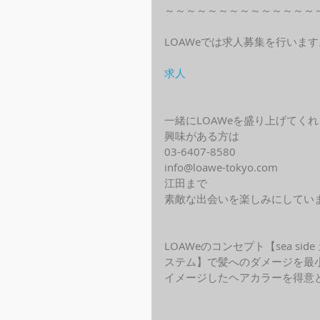
～～～～～～～～～～～～～～
LOAWeでは求人募集を行います
求人
一緒にLOAWeを盛り上げてく
興味がある方は
03-6407-8580
info@loawe-tokyo.com 
江田まで
素敵な出会いを楽しみにしてい
LOAWeのコンセプト【sea s
ステム】で髪へのダメージを最
イメージしたヘアカラーを得意と