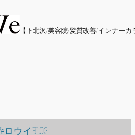
​【下北沢/
美容院/髪質改善/インナーカ
eロウイBLOG