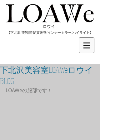
​ロウイ
​【下北沢/
美容院/髪質改善/インナーカラー/
​ハイライト】
下北沢美容室LOAWeロウイ
BLOG
LOAWeの服部です！ 