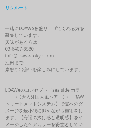
リクルート
一緒にLOAWeを盛り上げてくれる方を
募集しています。
興味がある方は
03-6407-8580
info@loawe-tokyo.com 
江田まで
素敵な出会いを楽しみにしています。
LOAWeのコンセプト【sea side カラ
ー】×【大人外国人風ヘアー】×【RAW
トリートメントシステム】で髪へのダ
メージを最小限に抑えながら施術をし
ます。【海辺の抜け感と透明感】をイ
メージしたヘアカラーを得意としてい